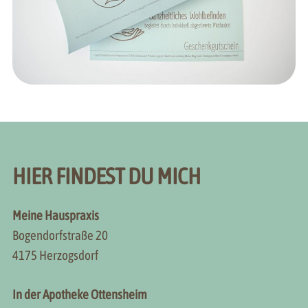
HIER FINDEST DU MICH
Meine Hauspraxis
Bogendorfstraße 20
4175 Herzogsdorf
In der Apotheke Ottensheim