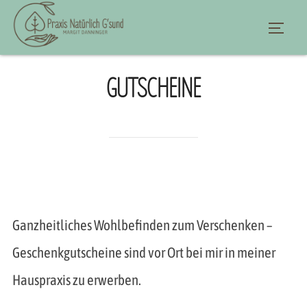
Zu
Suche
SEIT
Inhalten
nach:
springen
GUTSCHEINE
Ganzheitliches Wohlbefinden zum Verschenken –
Geschenkgutscheine sind vor Ort bei mir in meiner
Hauspraxis zu erwerben.